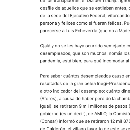
de los trabajadores, el Día del Trabajo. Igno
desfile de aquellos que se estilaban antes,
de la sede del Ejecutivo Federal, vitorean
persona y felices como si fueran felices. P
parecerse a Luis Echeverría (que no a Made
Ojalá y no se les haya ocurrido semejante 
desempleados, que son muchos, nomás los d
pandemia, está bien, para qué incomodar al 
Para saber cuántos desempleados causó en 
resultados de la gran pelea Inegi-Presidenc
a otro indicador del desempleo: cuánto dine
(Afores), a causa de haber perdido la cham
igual), se retiraron 9 mil millones de pesos
gobierno (es un decir), de AMLO, la Comisió
(Consar) informó que se retiraron 12 mil 8
de Calderón, el villano favorito de este sex