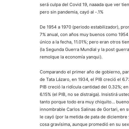
será culpa del Covid 19, naaada que ver ti
pero sin pandemia, cayó al -.1%
De 1954 a 1970 (periodo estabilizador), prom
7% anual, con años muy buenos como 1954 co
único a la fecha, 11.01%; pero eran otros ti
(la Segunda Guerra Mundial y la post guerra
remolque la economía yanqui).
Comparando el primer año de gobierno, para
de Tata Lázaro, en 1934, el PIB creció el 6
PIB creció la ridícula cantidad del 0.32%; e
6.15% (el PIB, no se distraiga). Insistirá us
tanto porque todo era muy chiquito… bueno,
innombrable Carlos Salinas de Gortari, en su
le cayó (por la metida de pata de diciembre
cosa gravísima, aunque promedió en su sex