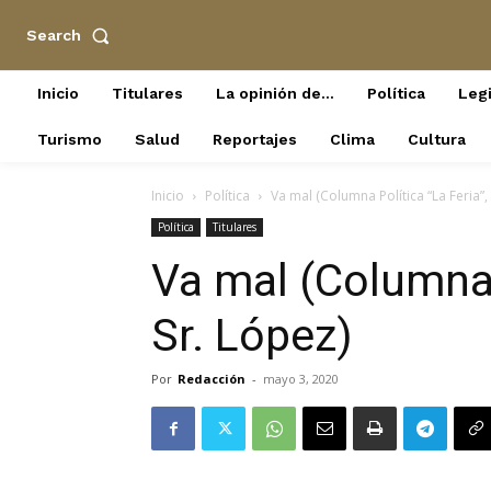
Search
Inicio
Titulares
La opinión de…
Política
Legi
Turismo
Salud
Reportajes
Clima
Cultura
Inicio
Política
Va mal (Columna Política “La Feria”,
Política
Titulares
Va mal (Columna P
Sr. López)
Por
Redacción
-
mayo 3, 2020