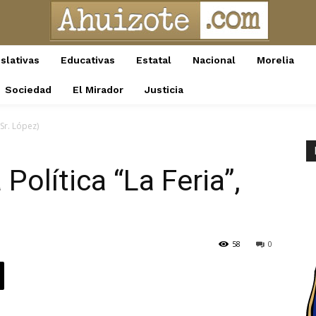
slativas
Educativas
Estatal
Nacional
Morelia
Sociedad
El Mirador
Justicia
 Sr. López)
olítica “La Feria”,
58
0