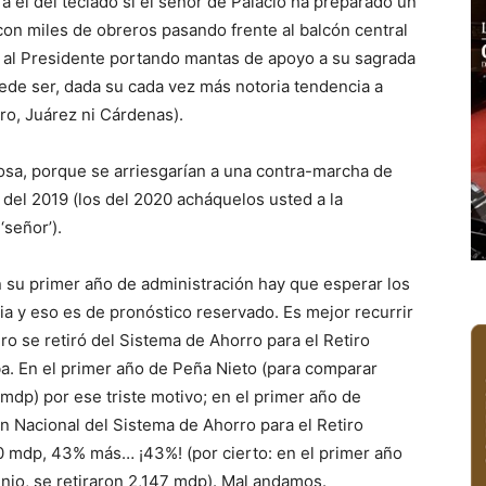
ra el del teclado si el señor de Palacio ha preparado un
 con miles de obreros pasando frente al balcón central
do al Presidente portando mantas de apoyo a su sagrada
uede ser, dada su cada vez más notoria tendencia a
ro, Juárez ni Cárdenas).
cosa, porque se arriesgarían a una contra-marcha de
el 2019 (los del 2020 acháquelos usted a la
‘señor’).
su primer año de administración hay que esperar los
ia y eso es de pronóstico reservado. Es mejor recurrir
ro se retiró del Sistema de Ahorro para el Retiro
ba. En el primer año de Peña Nieto (para comparar
 (mdp) por ese triste motivo; en el primer año de
n Nacional del Sistema de Ahorro para el Retiro
70 mdp, 43% más… ¡43%! (por cierto: en el primer año
enio, se retiraron 2,147 mdp). Mal andamos.