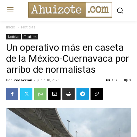
Inicio
Noticias
Noticias
Titulares
Un operativo más en caseta
de la México-Cuernavaca por
arribo de normalistas
Por
Redacción
-
junio 10, 2026
167
0