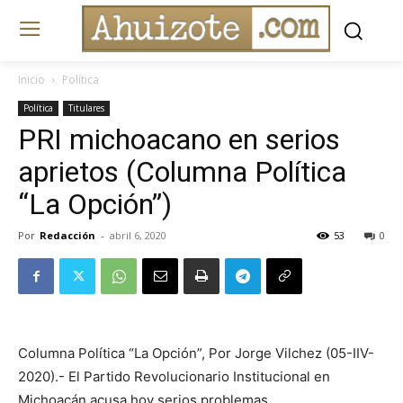
Inicio
Política
Política
Titulares
PRI michoacano en serios
aprietos (Columna Política
“La Opción”)
Por
Redacción
-
abril 6, 2020
53
0
Columna Política “La Opción”, Por Jorge Vilchez (05-IIV-
2020).- El Partido Revolucionario Institucional en
Michoacán acusa hoy serios problemas.