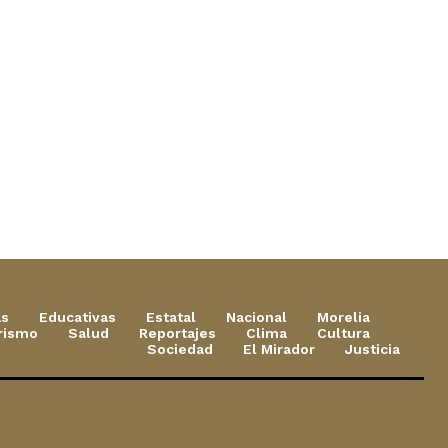
as
Educativas
Estatal
Nacional
Morelia
rismo
Salud
Reportajes
Clima
Cultura
Sociedad
El Mirador
Justicia