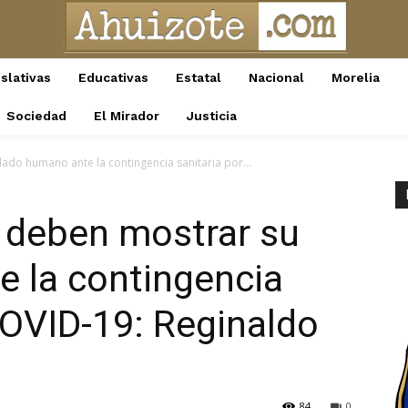
slativas
Educativas
Estatal
Nacional
Morelia
Sociedad
El Mirador
Justicia
ado humano ante la contingencia sanitaria por...
 deben mostrar su
e la contingencia
 COVID-19: Reginaldo
84
0