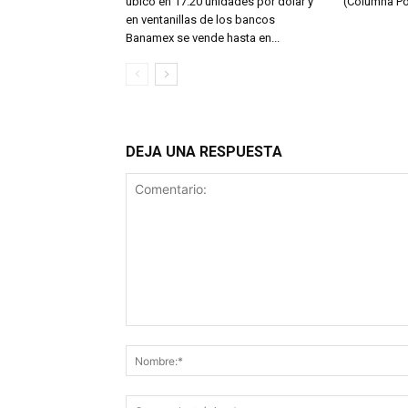
ubicó en 17.20 unidades por dólar y
(Columna Po
en ventanillas de los bancos
Banamex se vende hasta en...
DEJA UNA RESPUESTA