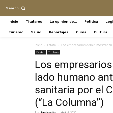
Search
Inicio
Titulares
La opinión de…
Política
Legi
Turismo
Salud
Reportajes
Clima
Cultura
Inicio
Estatal
Los empresarios deben mostrar su l
Estatal
Titulares
Los empresarios
lado humano ant
sanitaria por el
(“La Columna”)
Por
Redacción
-
abril 6, 2020