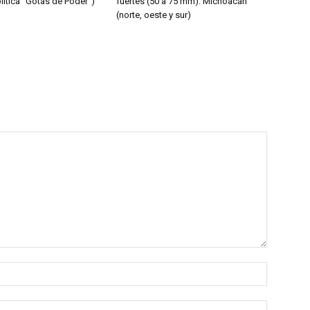
lítica “Gotas de Poder”)
fuertes (50 a 75 mm): Michoacán
(norte, oeste y sur)