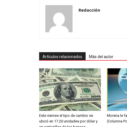
Redacción
Artículos relacionados
Más del autor
Este viernes el tipo de cambio se
Morena le fa
ubicó en 17.20 unidades por dólar y
(Columna Po
en ventanillas de los bancos