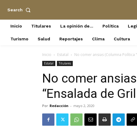
Search
Inicio
Titulares
La opinión de…
Política
Legi
Turismo
Salud
Reportajes
Clima
Cultura
Inicio
Estatal
No comer ansias (Columna Política “
Estatal
Titulares
No comer ansias
“Ensalada de Gril
Por
Redacción
-
mayo 2, 2020