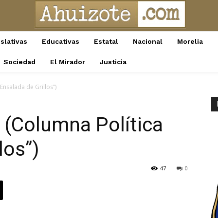
slativas
Educativas
Estatal
Nacional
Morelia
Sociedad
El Mirador
Justicia
Ensalada de Grillos”)
 (Columna Política
los”)
47
0