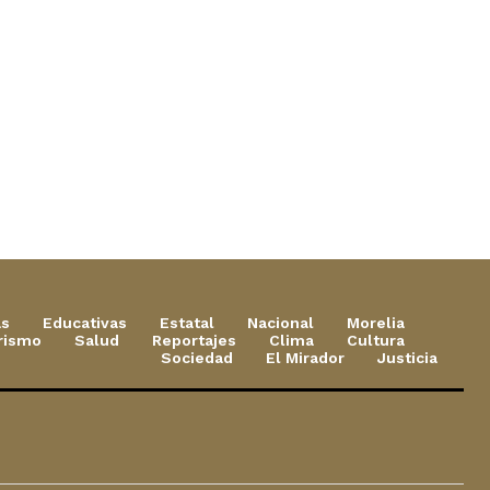
as
Educativas
Estatal
Nacional
Morelia
rismo
Salud
Reportajes
Clima
Cultura
Sociedad
El Mirador
Justicia