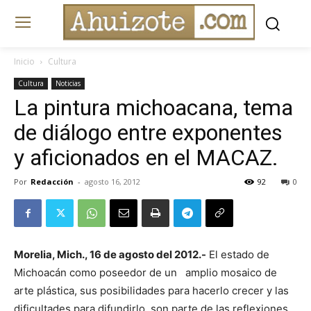
Inicio
Cultura
Cultura
Noticias
La pintura michoacana, tema
de diálogo entre exponentes
y aficionados en el MACAZ.
Por
Redacción
-
agosto 16, 2012
92
0
Morelia, Mich., 16 de agosto del 2012.-
El estado de
Michoacán como poseedor de un amplio mosaico de
arte plástica, sus posibilidades para hacerlo crecer y las
dificultades para difundirlo, son parte de las reflexiones