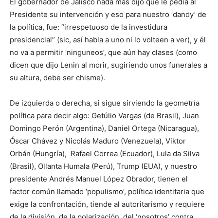
El gobernador de Jalisco nada más dijo que le pedía al
Presidente su intervención y eso para nuestro ‘dandy’ de
la política, fue: “irrespetuoso de la investidura
presidencial” (sic, así habla a uno ni lo volteen a ver), y él
no va a permitir ‘ninguneos’, que aún hay clases (como
dicen que dijo Lenin al morir, sugiriendo unos funerales a
su altura, debe ser chisme).
De izquierda o derecha, si sigue sirviendo la geometría
política para decir algo: Getúlio Vargas (de Brasil), Juan
Domingo Perón (Argentina), Daniel Ortega (Nicaragua),
Óscar Chávez y Nicolás Maduro (Venezuela), Viktor
Orbán (Hungría), Rafael Correa (Ecuador), Lula da Silva
(Brasil), Ollanta Humala (Perú), Trump (EUA), y nuestro
presidente Andrés Manuel López Obrador, tienen el
factor común llamado ‘populismo’, política identitaria que
exige la confrontación, tiende al autoritarismo y requiere
de la división, de la polarización, del ‘nosotros’ contra