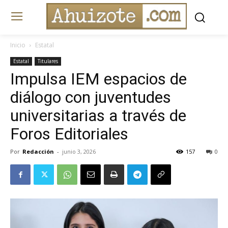
Inicio
Estatal
Estatal
Titulares
Impulsa IEM espacios de
diálogo con juventudes
universitarias a través de
Foros Editoriales
Por
Redacción
-
junio 3, 2026
157
0