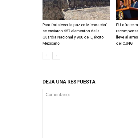
Para fortalecer la paz en Michoacán”
EU ofrece 
se enviaron 657 elementos de la
recompensa
Guardia Nacional y 900 del Ejército
lleve al arr
Mexicano
del CJNG
DEJA UNA RESPUESTA