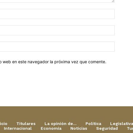
tio web en este navegador la próxima vez que comente.
icio
Titulares
La opinión de…
Política
Legislativ
Internacional
Economía
Noticias
Seguridad
Tu