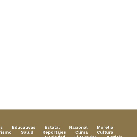
as
Educativas
Estatal
Nacional
Morelia
rismo
Salud
Reportajes
Clima
Cultura
Sociedad
El Mirador
Justicia