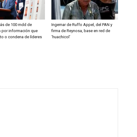
más de 100 mdd de
Ingemar de Ruffo Appel, del PAN y
 por información que
firma de Reynosa, base en red de
esto o condena de líderes
‘huachicol’