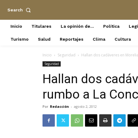
Search
Inicio
Titulares
La opinión de…
Política
Legi
Turismo
Salud
Reportajes
Clima
Cultura
Inicio
Seguridad
Hallan dos cadáveres en Moreli
Seguridad
Hallan dos cadáv
rumbo a La Con
Por
Redacción
-
agosto 2, 2012