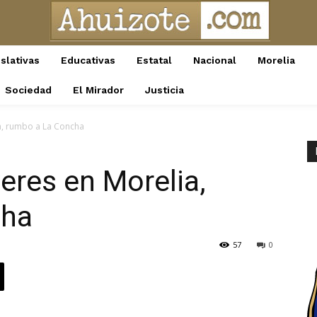
slativas
Educativas
Estatal
Nacional
Morelia
Sociedad
El Mirador
Justicia
a, rumbo a La Concha
eres en Morelia,
cha
57
0