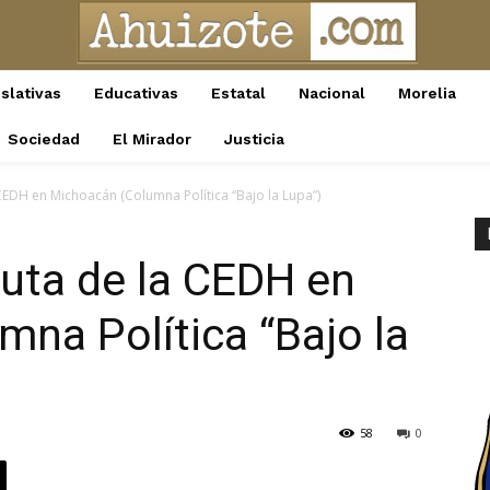
slativas
Educativas
Estatal
Nacional
Morelia
Sociedad
El Mirador
Justicia
CEDH en Michoacán (Columna Política “Bajo la Lupa”)
uta de la CEDH en
na Política “Bajo la
58
0