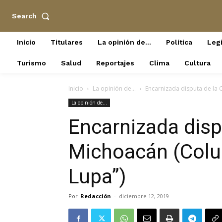
Search
Inicio
Titulares
La opinión de…
Política
Legi
Turismo
Salud
Reportajes
Clima
Cultura
Inicio
La opinión de...
Encarnizada disputa de la 
La opinión de...
Encarnizada disp
Michoacán (Colum
Lupa”)
Por
Redacción
-
diciembre 12, 2019