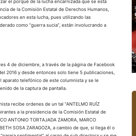
izar el porqué de la lucha encarnizada que se está
encia de la Comisión Estatal de Derechos Humanos,
ecadores en esta lucha, pues utilizando las
derado como “guerra sucia”, están involucrando a
les 4 de diciembre, a través de la página de Facebook
del 2016 y desde entonces solo tiene 5 publicaciones,
l aparato telefónico de este columnista y se le
nido de la captura de pantalla.
mnista recibe ordenes de un tal “ANTELMO RUÍZ
irantes a la presidencia de la Comisión Estatal de
MARCO ANTONIO TORTAJADA ZAMORA, MARCO
TH SOSA ZARAGOZA, a cambio de que, si llega él o
pareja sentimental” al cargo de sub directora y se me