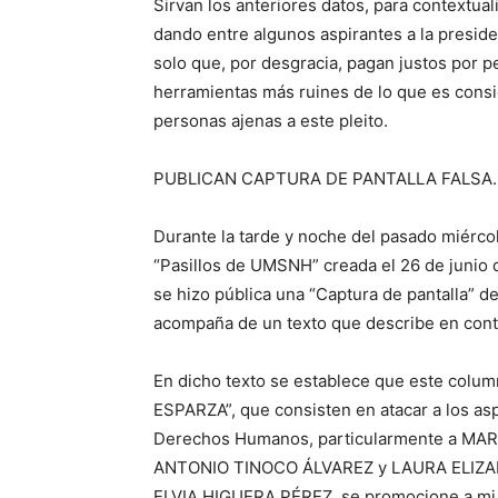
Sirvan los anteriores datos, para contextual
dando entre algunos aspirantes a la presid
solo que, por desgracia, pagan justos por p
herramientas más ruines de lo que es consi
personas ajenas a este pleito.
PUBLICAN CAPTURA DE PANTALLA FALSA.
Durante la tarde y noche del pasado miérco
“Pasillos de UMSNH” creada el 26 de junio 
se hizo pública una “Captura de pantalla” de
acompaña de un texto que describe en conte
En dicho texto se establece que este colu
ESPARZA”, que consisten en atacar a los asp
Derechos Humanos, particularmente a 
ANTONIO TINOCO ÁLVAREZ y LAURA ELIZABE
ELVIA HIGUERA PÉREZ, se promocione a mi “