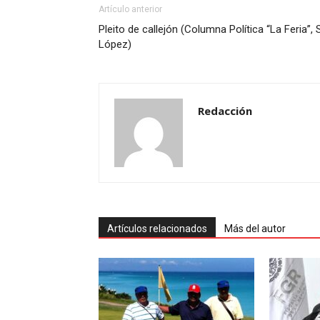
Artículo anterior
Pleito de callejón (Columna Política “La Feria”, S
López)
Redacción
Artículos relacionados
Más del autor