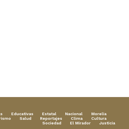
as
Educativas
Estatal
Nacional
Morelia
rismo
Salud
Reportajes
Clima
Cultura
Sociedad
El Mirador
Justicia