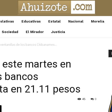
slativas
Educativas
Estatal
Nacional
Morelia
Sociedad
El Mirador
Justicia
 ventanillas de los bancos Citibanamex...
e este martes en
os bancos
ta en 21.11 pesos
45
0