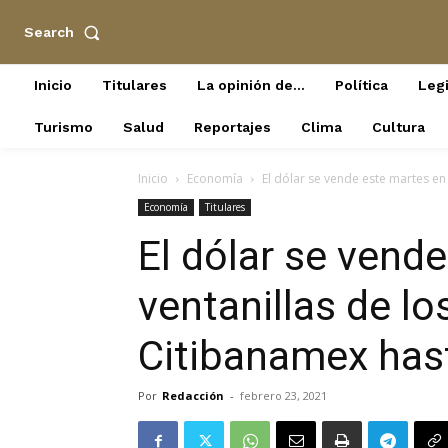
Search
Inicio
Titulares
La opinión de…
Política
Legi
Turismo
Salud
Reportajes
Clima
Cultura
Inicio
Economía
El dólar se vende este martes en
Economía
Titulares
El dólar se vend
ventanillas de l
Citibanamex has
Por
Redacción
-
febrero 23, 2021