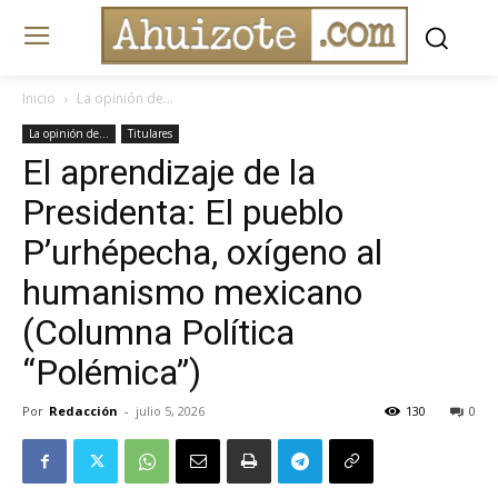
Inicio
La opinión de...
La opinión de...
Titulares
El aprendizaje de la
Presidenta: El pueblo
P’urhépecha, oxígeno al
humanismo mexicano
(Columna Política
“Polémica”)
Por
Redacción
-
julio 5, 2026
130
0