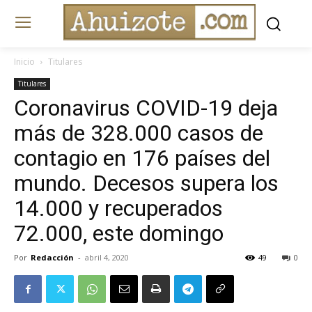
Inicio
Titulares
Titulares
Coronavirus COVID-19 deja
más de 328.000 casos de
contagio en 176 países del
mundo. Decesos supera los
14.000 y recuperados
72.000, este domingo
Por
Redacción
-
abril 4, 2020
49
0