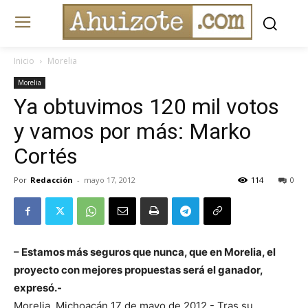
Inicio
Morelia
Morelia
Ya obtuvimos 120 mil votos
y vamos por más: Marko
Cortés
Por
Redacción
-
mayo 17, 2012
114
0
– Estamos más seguros que nunca, que en Morelia, el
proyecto con mejores propuestas será el ganador,
expresó.-
Morelia, Michoacán 17 de mayo de 2012.- Tras su