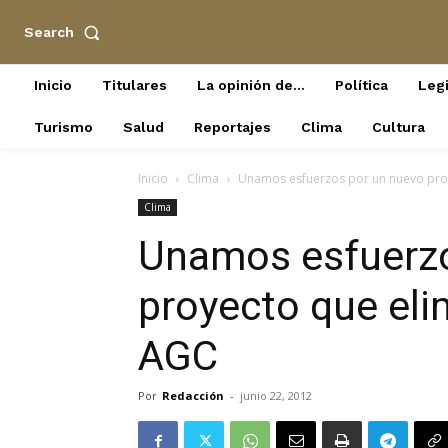
Search
Inicio
Titulares
La opinión de…
Política
Legi
Turismo
Salud
Reportajes
Clima
Cultura
Inicio
Clima
Unamos esfuerzos por un nuevo proy
Clima
Unamos esfuerzo
proyecto que eli
AGC
Por
Redacción
-
junio 22, 2012