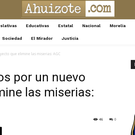
slativas
Educativas
Estatal
Nacional
Morelia
Sociedad
El Mirador
Justicia
ecto que elimine las miserias: AGC
s por un nuevo
mine las miserias:
46
0