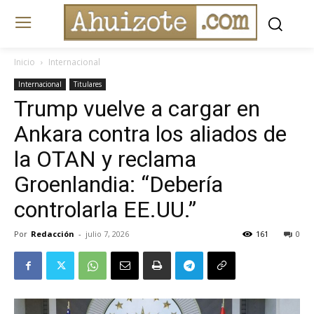
Inicio
Internacional
Internacional
Titulares
Trump vuelve a cargar en
Ankara contra los aliados de
la OTAN y reclama
Groenlandia: “Debería
controlarla EE.UU.”
Por
Redacción
-
julio 7, 2026
161
0