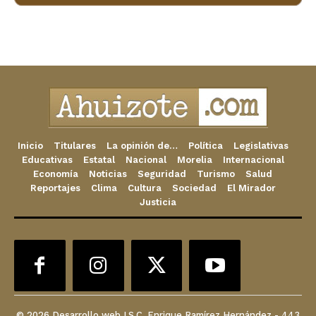
Inicio
Titulares
La opinión de…
Política
Legislativas
Educativas
Estatal
Nacional
Morelia
Internacional
Economía
Noticias
Seguridad
Turismo
Salud
Reportajes
Clima
Cultura
Sociedad
El Mirador
Justicia
© 2026 Desarrollo web I.S.C. Enrique Ramírez Hernández - 443