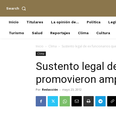
Search
Inicio
Titulares
La opinión de…
Política
Legi
Turismo
Salud
Reportajes
Clima
Cultura
Inicio
Clima
Sustento legal de ex funcionarios 
Clima
Sustento legal d
promovieron am
Por
Redacción
-
mayo 23, 2012