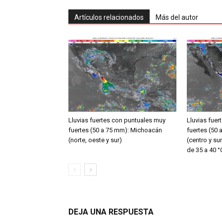
Artículos relacionados
Más del autor
Lluvias fuertes con puntuales muy
Lluvias fue
fuertes (50 a 75 mm): Michoacán
fuertes (50
(norte, oeste y sur)
(centro y s
de 35 a 40 °
DEJA UNA RESPUESTA