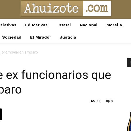
slativas
Educativas
Estatal
Nacional
Morelia
Sociedad
El Mirador
Justicia
que promovieron amparo
e ex funcionarios que
paro
73
0