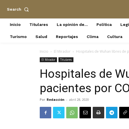
Search
Inicio
Titulares
La opinión de…
Política
Legi
Turismo
Salud
Reportajes
Clima
Cultura
Inicio
El Mirador
Hospitales de Wuhan libres de 
El Mirador
Titulares
Hospitales de Wu
pacientes por C
Por
Redacción
-
abril 28, 2020