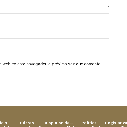
tio web en este navegador la próxima vez que comente.
icio
Titulares
La opinión de…
Política
Legislativ