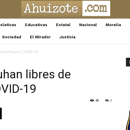
slativas
Educativas
Estatal
Nacional
Morelia
Sociedad
El Mirador
Justicia
pacientes por COVID-19
han libres de
OVID-19
48
0