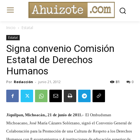
Inicio
Estatal
Estatal
Signa convenio Comisión
Estatal de Derechos
Humanos
Por
Redacción
-
junio 21, 2012
81
0
Jiquilpan, Michoacán., 21 de junio de 2011.-
El Ombudsman
Michoacano, José María Cázares Solórzano, signó el Convenio General de
Colaboración para la Promoción de una Cultura de Respeto a los Derechos
Humanos con 8 ayuntamientos y 4 instituciones de educación superior de