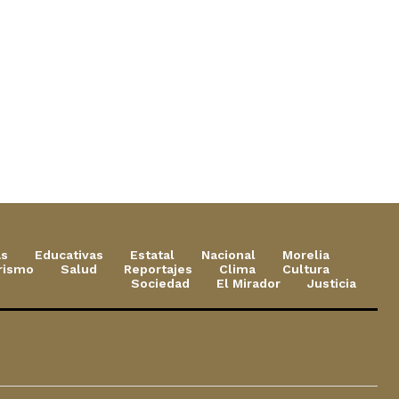
as
Educativas
Estatal
Nacional
Morelia
rismo
Salud
Reportajes
Clima
Cultura
Sociedad
El Mirador
Justicia