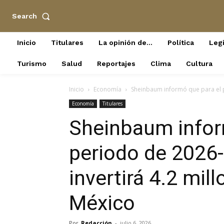
Search
Inicio
Titulares
La opinión de…
Política
Legi
Turismo
Salud
Reportajes
Clima
Cultura
Inicio
Economía
Sheinbaum informó que para el p
Economía
Titulares
Sheinbaum infor
periodo de 2026
invertirá 4.2 mil
México
Por
Redacción
-
julio 6, 2026