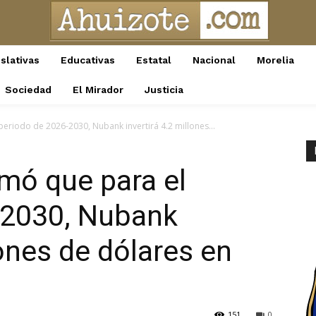
slativas
Educativas
Estatal
Nacional
Morelia
Sociedad
El Mirador
Justicia
eriodo de 2026-2030, Nubank invertirá 4.2 millones...
mó que para el
-2030, Nubank
lones de dólares en
151
0