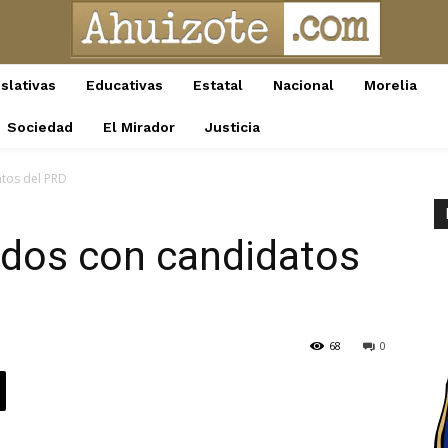
slativas
Educativas
Estatal
Nacional
Morelia
Sociedad
El Mirador
Justicia
tos del PRD
ados con candidatos
68
0