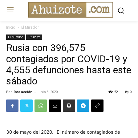
Inicio
El Mirador
El Mirador
Titulares
Rusia con 396,575
contagiados por COVID-19 y
4,555 defunciones hasta este
sábado
Por
Redacción
-
junio 3, 2020
52
0
30 de mayo del 2020.- El número de contagiados de