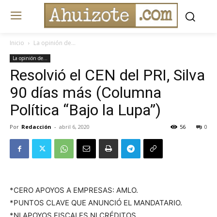
Inicio
La opinión de...
La opinión de...
Resolvió el CEN del PRI, Silva
90 días más (Columna
Política “Bajo la Lupa”)
Por
Redacción
-
abril 6, 2020
56
0
*CERO APOYOS A EMPRESAS: AMLO.
*PUNTOS CLAVE QUE ANUNCIÓ EL MANDATARIO.
*NI APOYOS FISCALES NI CRÉDITOS.