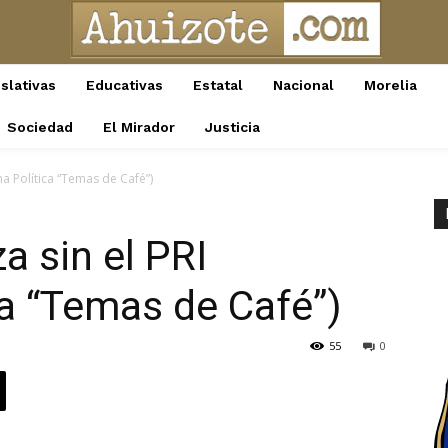
slativas
Educativas
Estatal
Nacional
Morelia
Sociedad
El Mirador
Justicia
na Política “Temas de Café”)
za sin el PRI
a “Temas de Café”)
55
0