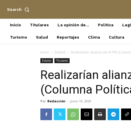
Search
Inicio
Titulares
La opinión de…
Política
Legi
Turismo
Salud
Reportajes
Clima
Cultura
Inicio
Estatal
Realizarían alianza sin el PRI (Colum
Estatal
Titulares
Realizarían alian
(Columna Polític
Por
Redacción
-
junio 19, 2020