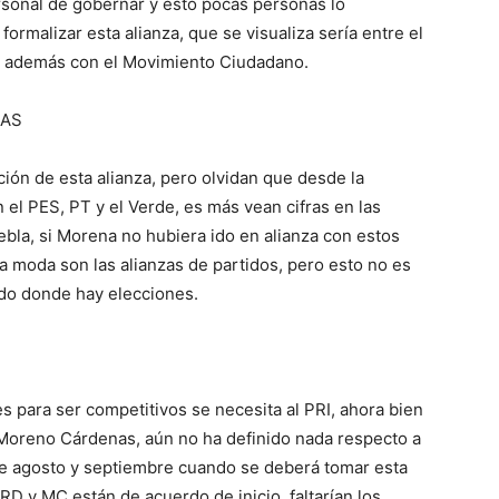
rsonal de gobernar y esto pocas personas lo
ormalizar esta alianza, que se visualiza sería entre el
ar además con el Movimiento Ciudadano.
CAS
ción de esta alianza, pero olvidan que desde la
 el PES, PT y el Verde, es más vean cifras en las
ebla, si Morena no hubiera ido en alianza con estos
a moda son las alianzas de partidos, pero esto no es
ndo donde hay elecciones.
s para ser competitivos se necesita al PRI, ahora bien
 Moreno Cárdenas, aún no ha definido nada respecto a
e agosto y septiembre cuando se deberá tomar esta
D y MC están de acuerdo de inicio, faltarían los