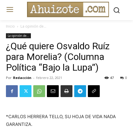
Inicio
La opinión de...
La opinión de...
¿Qué quiere Osvaldo Ruíz
para Morelia? (Columna
Política “Bajo la Lupa”)
Por
Redacción
-
febrero 22, 2021
47
0
*CARLOS HERRERA TELLO, SU HOJA DE VIDA NADA
GARANTIZA.