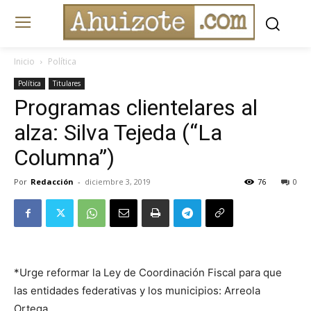
Inicio
Política
Política
Titulares
Programas clientelares al
alza: Silva Tejeda (“La
Columna”)
Por
Redacción
-
diciembre 3, 2019
76
0
*Urge reformar la Ley de Coordinación Fiscal para que
las entidades federativas y los municipios: Arreola
Ortega.