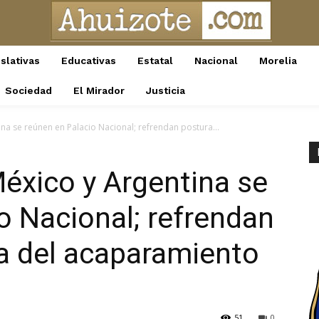
slativas
Educativas
Estatal
Nacional
Morelia
Sociedad
El Mirador
Justicia
na se reúnen en Palacio Nacional; refrendan postura...
éxico y Argentina se
o Nacional; refrendan
a del acaparamiento
51
0