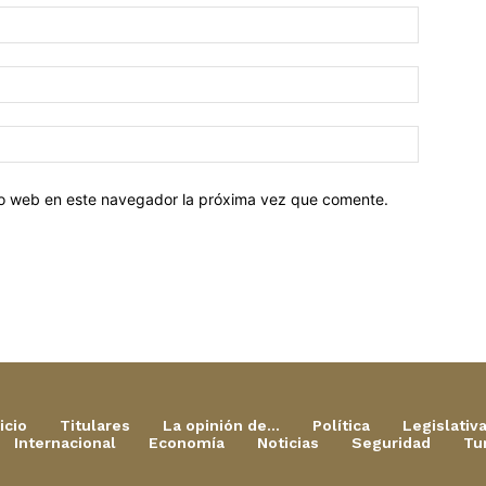
tio web en este navegador la próxima vez que comente.
icio
Titulares
La opinión de…
Política
Legislativ
Internacional
Economía
Noticias
Seguridad
Tu