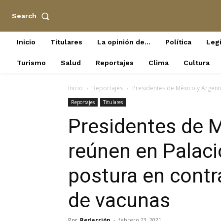
Search
Inicio
Titulares
La opinión de…
Política
Legi
Turismo
Salud
Reportajes
Clima
Cultura
Inicio
Reportajes
Presidentes de México y Argenti
Reportajes
Titulares
Presidentes de M
reúnen en Palaci
postura en contr
de vacunas
Por
Redacción
-
febrero 23, 2021