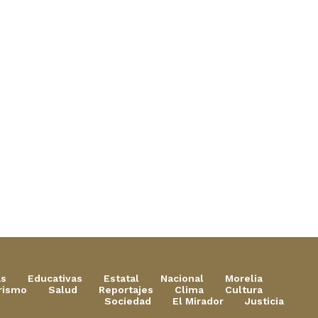
as
Educativas
Estatal
Nacional
Morelia
rismo
Salud
Reportajes
Clima
Cultura
Sociedad
El Mirador
Justicia