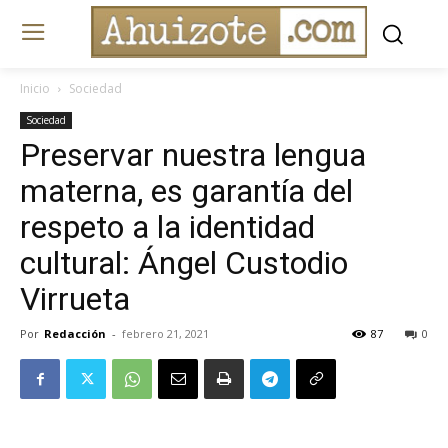
Inicio
Sociedad
Sociedad
Preservar nuestra lengua
materna, es garantía del
respeto a la identidad
cultural: Ángel Custodio
Virrueta
Por
Redacción
-
febrero 21, 2021
87
0