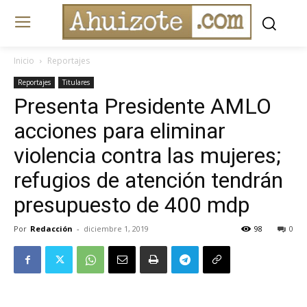
Inicio
Reportajes
Reportajes
Titulares
Presenta Presidente AMLO
acciones para eliminar
violencia contra las mujeres;
refugios de atención tendrán
presupuesto de 400 mdp
Por
Redacción
-
diciembre 1, 2019
98
0