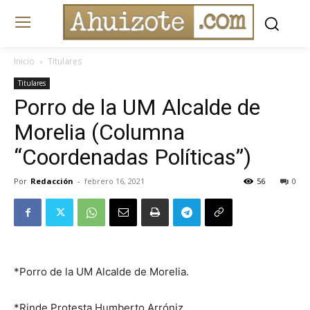
Inicio
Titulares
Titulares
Porro de la UM Alcalde de
Morelia (Columna
“Coordenadas Políticas”)
Por
Redacción
-
febrero 16, 2021
56
0
*Porro de la UM Alcalde de Morelia.
*Rinde Protesta Humberto Arróniz.