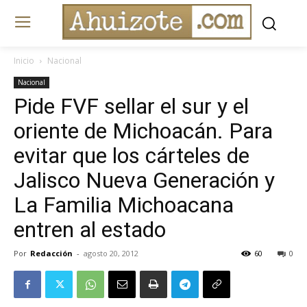
Inicio
Nacional
Nacional
Pide FVF sellar el sur y el
oriente de Michoacán. Para
evitar que los cárteles de
Jalisco Nueva Generación y
La Familia Michoacana
entren al estado
Por
Redacción
-
agosto 20, 2012
60
0