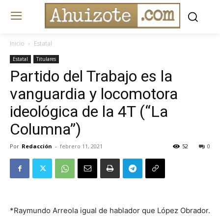
Inicio
Estatal
Estatal
Titulares
Partido del Trabajo es la
vanguardia y locomotora
ideológica de la 4T (“La
Columna”)
Por
Redacción
-
febrero 11, 2021
52
0
*Raymundo Arreola igual de hablador que López Obrador.