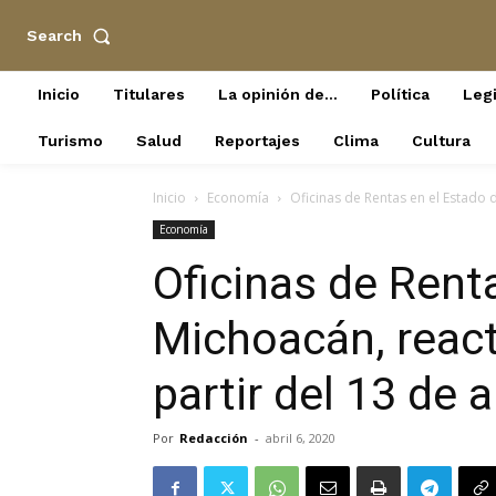
Search
Inicio
Titulares
La opinión de…
Política
Legi
Turismo
Salud
Reportajes
Clima
Cultura
Inicio
Economía
Oficinas de Rentas en el Estado d
Economía
Oficinas de Rent
Michoacán, react
partir del 13 de a
Por
Redacción
-
abril 6, 2020