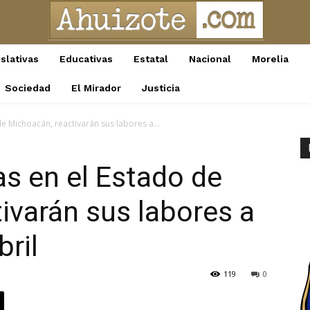
slativas
Educativas
Estatal
Nacional
Morelia
Sociedad
El Mirador
Justicia
e Michoacán, reactivarán sus labores a...
as en el Estado de
ivarán sus labores a
bril
119
0