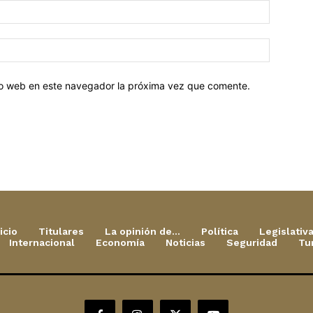
tio web en este navegador la próxima vez que comente.
icio
Titulares
La opinión de…
Política
Legislativ
Internacional
Economía
Noticias
Seguridad
Tu