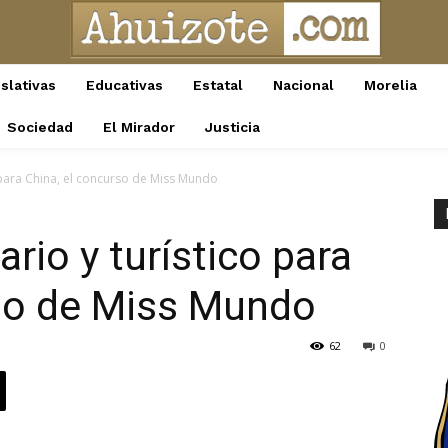
slativas
Educativas
Estatal
Nacional
Morelia
Sociedad
El Mirador
Justicia
 para China, el concurso de Miss Mundo
rio y turístico para
rso de Miss Mundo
62
0