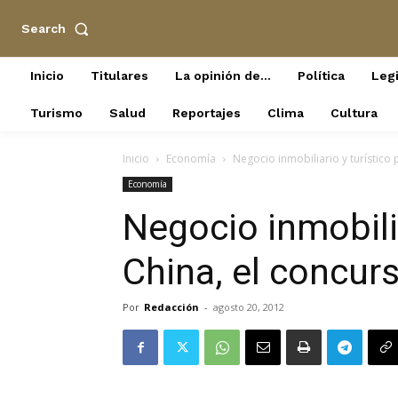
Search
Inicio
Titulares
La opinión de…
Política
Legi
Turismo
Salud
Reportajes
Clima
Cultura
Inicio
Economía
Negocio inmobiliario y turístico
Economía
Negocio inmobilia
China, el concu
Por
Redacción
-
agosto 20, 2012