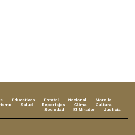
as
Educativas
Estatal
Nacional
Morelia
rismo
Salud
Reportajes
Clima
Cultura
Sociedad
El Mirador
Justicia