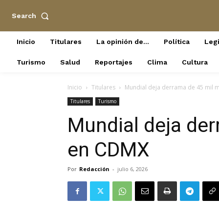
Search
Inicio
Titulares
La opinión de…
Política
Legi
Turismo
Salud
Reportajes
Clima
Cultura
Inicio
Titulares
Mundial deja derrama de 45 mil
Titulares
Turismo
Mundial deja de
en CDMX
Por
Redacción
-
julio 6, 2026