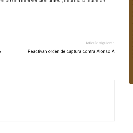
nido una intervención antes”, informó la titular de
Artículo siguiente
e
Reactivan orden de captura contra Alonso A
s