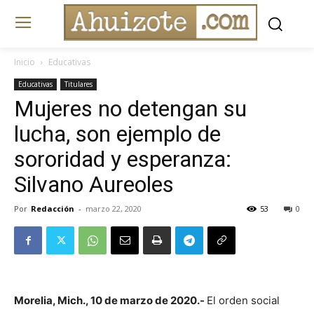
Inicio
Educativas
Educativas
Titulares
Mujeres no detengan su
lucha, son ejemplo de
sororidad y esperanza:
Silvano Aureoles
Por
Redacción
-
marzo 22, 2020
53
0
Morelia, Mich., 10 de marzo de 2020.-
El orden social