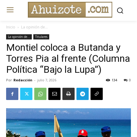
Inicio
La opinión de...
La opinión de...
Titulares
Montiel coloca a Butanda y
Torres Pia al frente (Columna
Política “Bajo la Lupa”)
Por
Redacción
-
julio 7, 2026
134
0