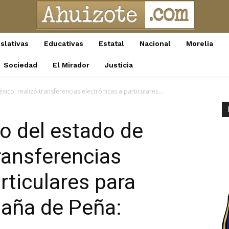
slativas
Educativas
Estatal
Nacional
Morelia
Sociedad
El Mirador
Justicia
ico; realizó transferencias electrónicas a particulares...
no del estado de
ransferencias
rticulares para
paña de Peña: