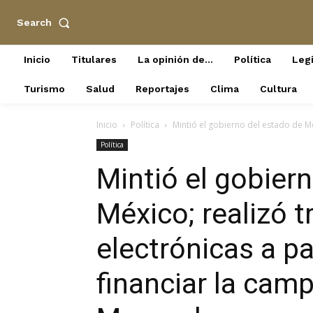
Search
Inicio
Titulares
La opinión de…
Política
Legi
Turismo
Salud
Reportajes
Clima
Cultura
Inicio
Política
Mintió el gobierno del estado de Méx
Política
Mintió el gobier
México; realizó t
electrónicas a pa
financiar la cam