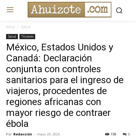
Inicio
Salud
Salud
Titulares
México, Estados Unidos y
Canadá: Declaración
conjunta con controles
sanitarios para el ingreso de
viajeros, procedentes de
regiones africanas con
mayor riesgo de contraer
ébola
Por
Redacción
-
mayo 29, 2026
159
0