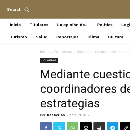
Search
Inicio
Titulares
La opinión de…
Política
Legi
Turismo
Salud
Reportajes
Clima
Cultura
Inicio
Educativas
Mediante cuestionarios en líne
Educativas
Mediante cuestio
coordinadores d
estrategias
Por
Redacción
-
abril 29, 2012