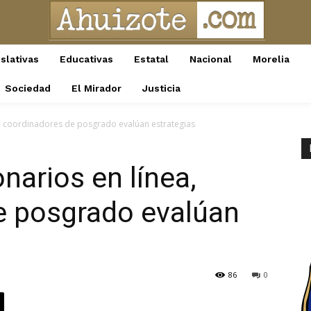
slativas
Educativas
Estatal
Nacional
Morelia
Sociedad
El Mirador
Justicia
a, coordinadores de posgrado evalúan estrategias
narios en línea,
e posgrado evalúan
86
0