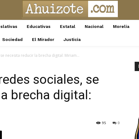
slativas
Educativas
Estatal
Nacional
Morelia
Sociedad
El Mirador
Justicia
e necesita reducir la brecha digital: Miriam...
redes sociales, se
la brecha digital:
95
0