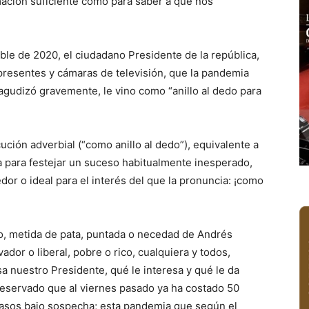
mación suficiente como para saber a qué nos
ible de 2020, el ciudadano Presidente de la república,
 presentes y cámaras de televisión, que la pandemia
 agudizó gravemente, le vino como “anillo al dedo para
ción adverbial (“como anillo al dedo”), equivalente a
usa para festejar un suceso habitualmente inesperado,
r o ideal para el interés del que la pronuncia: ¡como
ido, metida de pata, puntada o necedad de Andrés
ador o liberal, pobre o rico, cualquiera y todos,
 nuestro Presidente, qué le interesa y qué le da
 reservado que al viernes pasado ya ha costado 50
casos bajo sospecha; esta pandemia que según el