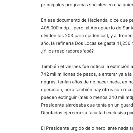
principales programas sociales en cualquie
En ese documento de Hacienda, dice que pa
405,000 mdp… pero, al Aeropuerto de Santa 
olviden los 203 para epidemias), y al trene
año, la refinería Dos Locas se gasta 41,256
¿Y los respiradores ‘apá?
También el viernes fue noticia la extinción
742 mil millones de pesos, a enterar ya a la
negras, tenían años de no hacer nada, en n
operación, pero también hay otros con recur
pueden extinguir (más o menos 240 mil mdp),
Presidente alardeaba que tenía en un guarda
Diputados ejercerá su facultad exclusiva pa
El Presidente urgido de dinero, ante nada s