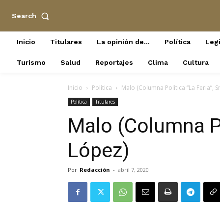
Search
Inicio
Titulares
La opinión de…
Política
Legi
Turismo
Salud
Reportajes
Clima
Cultura
Inicio
Política
Malo (Columna Política “La Feria”, S
Política
Titulares
Malo (Columna Pol
López)
Por
Redacción
-
abril 7, 2020