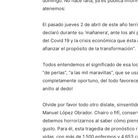
domingo. No hace falta, ya es pública infor
atenemos:
El pasado jueves 2 de abril de este año terr
declaró durante su ‘mañanera’, ante los ahí
del Covid 19 y la crisis económica que ésta
afianzar el propósito de la transformación”.
Todos entendemos el significado de esa locu
“de perlas”, “a las mil maravillas”, que se 
completamente oportuno, del todo favorecedo
anillo al dedo!
Olvide por favor todo otro dislate, sinsent
Manuel López Obrador. Chairo o fifí, conserv
debemos horrorizarnos al saber cómo piensa
gusto. Para él, esta tragedia de pronóstico
vidas, con más de 1,500 enfermos y 4,653 