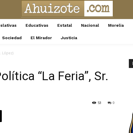
slativas
Educativas
Estatal
Nacional
Morelia
Sociedad
El Mirador
Justicia
r. López)
ítica “La Feria”, Sr.
53
0