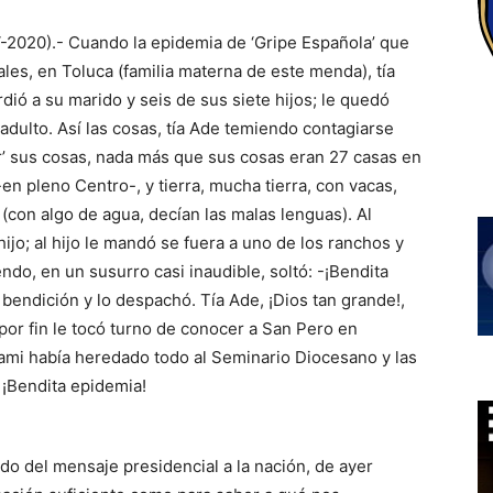
IV-2020).- Cuando la epidemia de ‘Gripe Española’ que
es, en Toluca (familia materna de este menda), tía
rdió a su marido y seis de sus siete hijos; le quedó
adulto. Así las cosas, tía Ade temiendo contagiarse
ar’ sus cosas, nada más que sus cosas eran 27 casas en
 -en pleno Centro-, y tierra, mucha tierra, con vacas,
(con algo de agua, decían las malas lenguas). Al
jo; al hijo le mandó se fuera a uno de los ranchos y
iendo, en un susurro casi inaudible, soltó: -¡Bendita
a bendición y lo despachó. Tía Ade, ¡Dios tan grande!,
 por fin le tocó turno de conocer a San Pero en
ami había heredado todo al Seminario Diocesano y las
: ¡Bendita epidemia!
ido del mensaje presidencial a la nación, de ayer