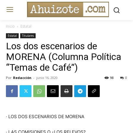
Inicio
Estatal
Estatal
Titulares
Los dos escenarios de
MORENA (Columna Política
“Temas de Café”)
Por
Redacción
-
junio 16, 2020
98
0
· LOS DOS ESCENARIOS DE MORENA
· LAS COMISIONES O ¿LOS RELEVOS?