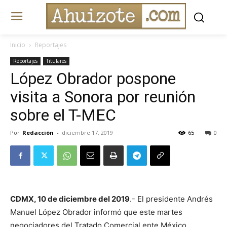
Inicio
Reportajes
Reportajes
Titulares
López Obrador pospone
visita a Sonora por reunión
sobre el T-MEC
Por
Redacción
-
diciembre 17, 2019
65
0
CDMX, 10 de diciembre del 2019
.- El presidente Andrés
Manuel López Obrador informó que este martes
negociadores del Tratado Comercial ente México,