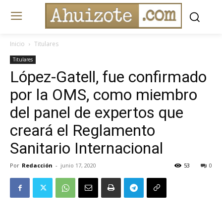
Inicio
Titulares
Titulares
López-Gatell, fue confirmado
por la OMS, como miembro
del panel de expertos que
creará el Reglamento
Sanitario Internacional
Por
Redacción
-
junio 17, 2020
53
0