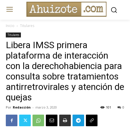
Inicio
Titulares
Titulares
Libera IMSS primera
plataforma de interacción
con la derechohabiencia para
consulta sobre tratamientos
antirretrovirales y atención de
quejas
Por
Redacción
-
marzo 3, 2020
101
0