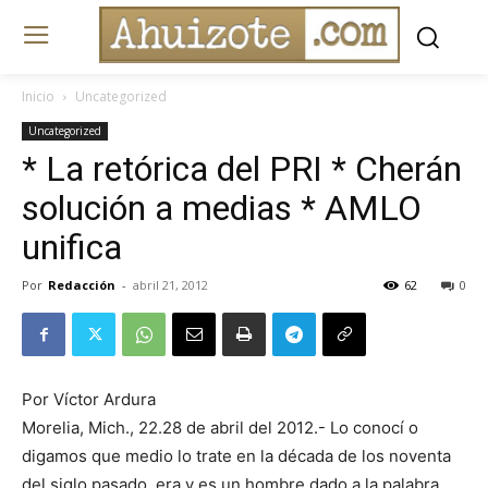
Inicio
Uncategorized
Uncategorized
* La retórica del PRI * Cherán
solución a medias * AMLO
unifica
Por
Redacción
-
abril 21, 2012
62
0
Por Víctor Ardura
Morelia, Mich., 22.28 de abril del 2012.- Lo conocí o
digamos que medio lo trate en la década de los noventa
del siglo pasado, era y es un hombre dado a la palabra