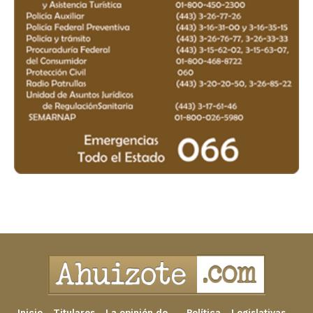
Inicio
Titulares
La opinión de…
Política
Legislativas