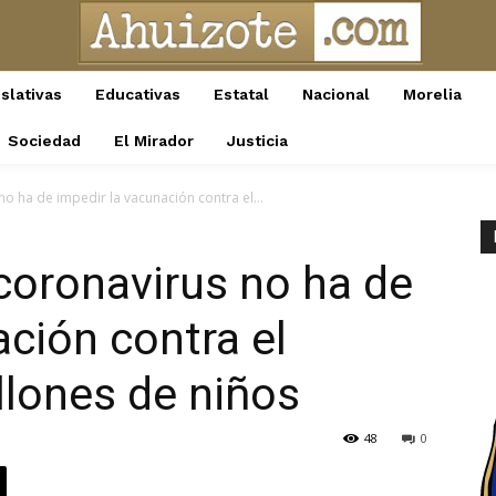
slativas
Educativas
Estatal
Nacional
Morelia
Sociedad
El Mirador
Justicia
o ha de impedir la vacunación contra el...
coronavirus no ha de
ación contra el
lones de niños
48
0