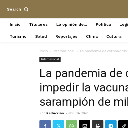
Search
Inicio
Titulares
La opinión de…
Política
Legi
Turismo
Salud
Reportajes
Clima
Cultura
Inicio
Internacional
La pandemia de coronavirus n
Internacional
La pandemia de 
impedir la vacun
sarampión de mil
Por
Redacción
-
abril 16, 2020