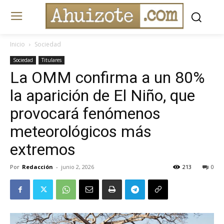
Inicio
Sociedad
Sociedad
Titulares
La OMM confirma a un 80%
la aparición de El Niño, que
provocará fenómenos
meteorológicos más
extremos
Por
Redacción
-
junio 2, 2026
213
0