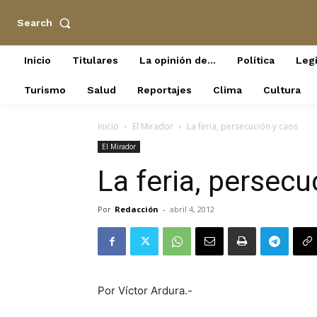
Search
Inicio
Titulares
La opinión de…
Política
Legi
Turismo
Salud
Reportajes
Clima
Cultura
Inicio
El Mirador
La feria, persecución y caos
El Mirador
La feria, persecu
Por
Redacción
-
abril 4, 2012
Por Víctor Ardura.-