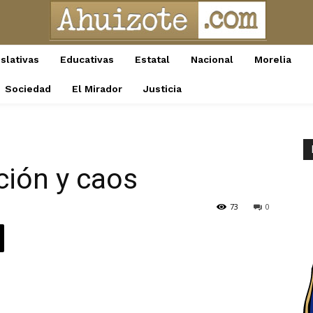
slativas
Educativas
Estatal
Nacional
Morelia
Sociedad
El Mirador
Justicia
ción y caos
73
0