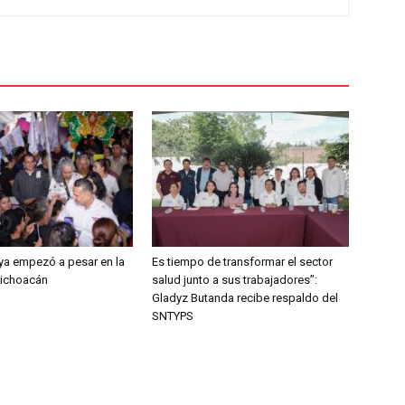
o ya empezó a pesar en la
Es tiempo de transformar el sector
Michoacán
salud junto a sus trabajadores”:
Gladyz Butanda recibe respaldo del
SNTYPS